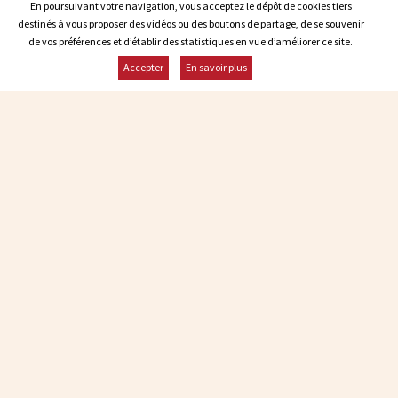
En poursuivant votre navigation, vous acceptez le dépôt de cookies tiers
En poursuivant votre navigation, vous acceptez le dépôt de cookies tiers
destinés à vous proposer des vidéos ou des boutons de partage, de se souvenir
destinés à vous proposer des vidéos ou des boutons de partage, de se souvenir
de vos préférences et d’établir des statistiques en vue d’améliorer ce site.
de vos préférences et d’établir des statistiques en vue d’améliorer ce site.
Accepter
Accepter
En savoir plus
En savoir plus
Contacter Malagne
Infos et réservations : +32 84 22 21 03
malagne@malagne.be
Rester informé
ABONNEZ-VOUS
Recevez nos actualités et informations par e-