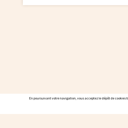
En poursuivant votre navigation, vous acceptez le dépôt de cookies tie
En poursuivant votre navigation, vous acceptez le dépôt de cookies tie
Contacter Malagne