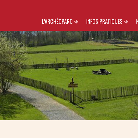
L’ARCHÉOPARC
INFOS PRATIQUES
PATRIMOINE
TARIFS
NATURE
HORAIRES & ACCÈS
CULTURE
INFOS GROUPES
PARTENAIRES
BOUTIQUE
SOUTIENS
NOUS REJOINDRE