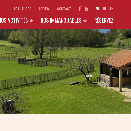
ACTUALITÉS
AGENDA
CONTACT
FR
NL
EN
NOS ACTIVITÉS
NOS IMMANQUABLES
RÉSERVEZ
ECOLES
1890 : LE CARNET SECRET DE
GODELAINE
INDIVIDUELS ET FAMILLES
EXPOSITIONS 2026
GROUPES (+15 PERS.)
GALERIES PHOTOS
GALLO-STAGES
AUTRES ACTIVITÉS