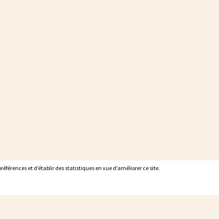
éférences et d’établir des statistiques en vue d’améliorer ce site.
éférences et d’établir des statistiques en vue d’améliorer ce site.
Labels