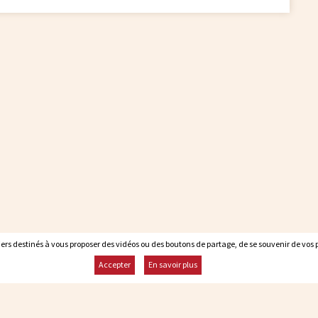
rs destinés à vous proposer des vidéos ou des boutons de partage, de se souvenir de vos pr
rs destinés à vous proposer des vidéos ou des boutons de partage, de se souvenir de vos pr
Accepter
Accepter
En savoir plus
En savoir plus
Rester informé