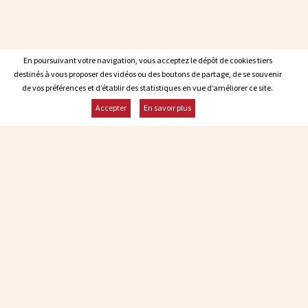
En poursuivant votre navigation, vous acceptez le dépôt de cookies tiers
En poursuivant votre navigation, vous acceptez le dépôt de cookies tiers
destinés à vous proposer des vidéos ou des boutons de partage, de se souvenir
destinés à vous proposer des vidéos ou des boutons de partage, de se souvenir
de vos préférences et d’établir des statistiques en vue d’améliorer ce site.
de vos préférences et d’établir des statistiques en vue d’améliorer ce site.
Accepter
Accepter
En savoir plus
En savoir plus
Contacter Malagne
Infos et réservations : +32 84 22 21 03
malagne@malagne.be
Rester informé
ABONNEZ-VOUS