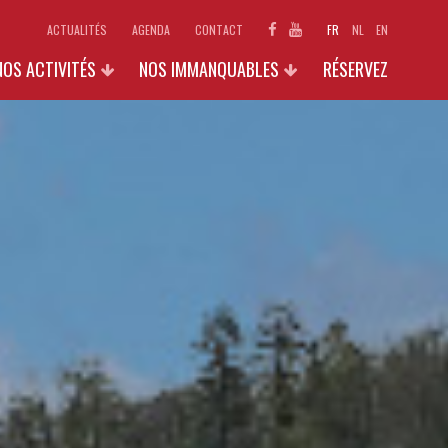
ACTUALITÉS
AGENDA
CONTACT
FR
NL
EN
NOS ACTIVITÉS
NOS IMMANQUABLES
RÉSERVEZ
ECOLES
1890 : LE CARNET SECRET DE
GODELAINE
INDIVIDUELS ET FAMILLES
EXPOSITIONS 2026
GROUPES (+15 PERS.)
GALERIES PHOTOS
GALLO-STAGES
AUTRES ACTIVITÉS