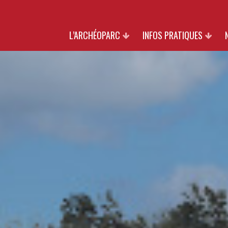
L’ARCHÉOPARC
INFOS PRATIQUES
PATRIMOINE
TARIFS
NATURE
HORAIRES & ACCÈS
CULTURE
INFOS GROUPES
PARTENAIRES
BOUTIQUE
SOUTIENS
NOUS REJOINDRE