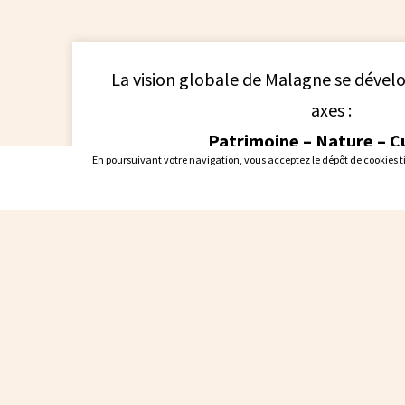
La vision globale de Malagne se dévelo
axes :
Patrimoine – Nature – Cu
En poursuivant votre navigation, vous acceptez le dépôt de cookies tie
En poursuivant votre navigation, vous acceptez le dépôt de cookies tie
La raison d’être qui inspire nos actions
«
Notre équipe préserve, valorise 
l’expérimentation et avec passion,
gallo-romain et son domaine