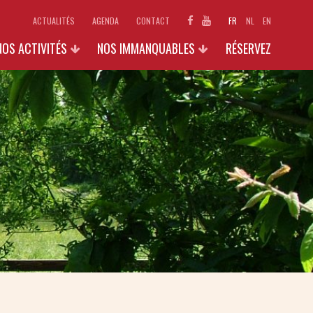
ACTUALITÉS
AGENDA
CONTACT
FR
NL
EN
NOS ACTIVITÉS
NOS IMMANQUABLES
RÉSERVEZ
ECOLES
1890 : LE CARNET SECRET DE
GODELAINE
INDIVIDUELS ET FAMILLES
EXPOSITIONS 2026
GROUPES (+15 PERS.)
GALERIES PHOTOS
GALLO-STAGES
AUTRES ACTIVITÉS