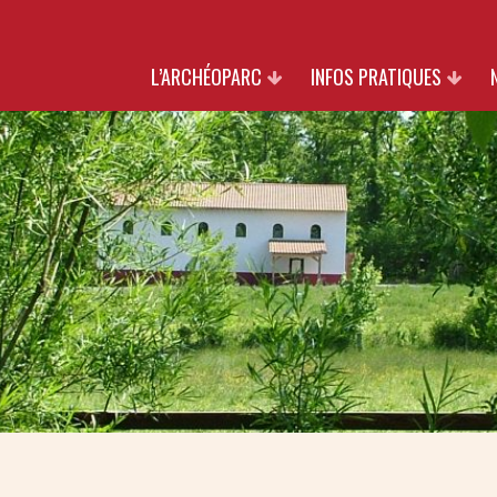
L’ARCHÉOPARC
INFOS PRATIQUES
PATRIMOINE
TARIFS
NATURE
HORAIRES & ACCÈS
CULTURE
INFOS GROUPES
PARTENAIRES
BOUTIQUE
SOUTIENS
NOUS REJOINDRE