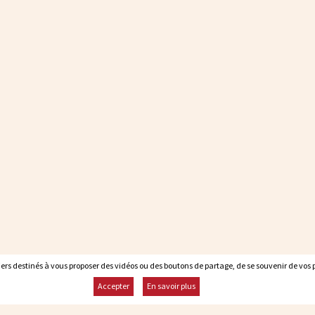
rs destinés à vous proposer des vidéos ou des boutons de partage, de se souvenir de vos pr
rs destinés à vous proposer des vidéos ou des boutons de partage, de se souvenir de vos pr
Accepter
Accepter
En savoir plus
En savoir plus