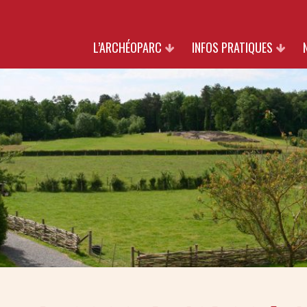
L’ARCHÉOPARC
INFOS PRATIQUES
PATRIMOINE
TARIFS
NATURE
HORAIRES & ACCÈS
CULTURE
INFOS GROUPES
PARTENAIRES
BOUTIQUE
SOUTIENS
NOUS REJOINDRE