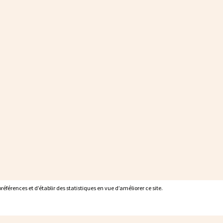
éférences et d’établir des statistiques en vue d’améliorer ce site.
éférences et d’établir des statistiques en vue d’améliorer ce site.