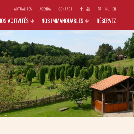
ACTUALITÉS
AGENDA
CONTACT
FR
NL
EN
NOS ACTIVITÉS
NOS IMMANQUABLES
RÉSERVEZ
ECOLES
1890 : LE CARNET SECRET DE
GODELAINE
INDIVIDUELS ET FAMILLES
EXPOSITIONS 2026
GROUPES (+15 PERS.)
GALERIES PHOTOS
GALLO-STAGES
AUTRES ACTIVITÉS