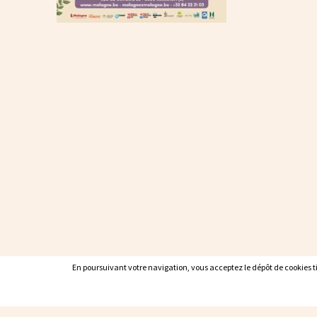
En poursuivant votre navigation, vous acceptez le dépôt de cookies tie
En poursuivant votre navigation, vous acceptez le dépôt de cookies tie