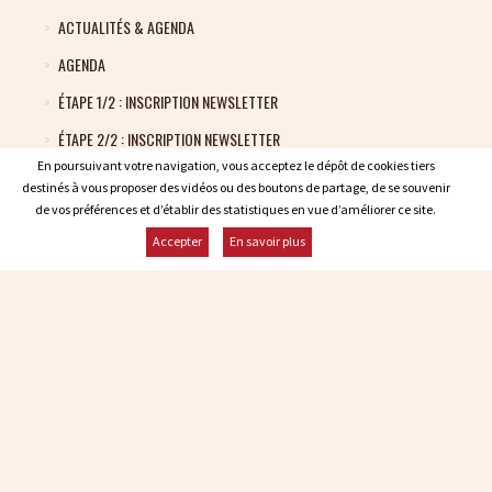
ACTUALITÉS & AGENDA
AGENDA
ÉTAPE 1/2 : INSCRIPTION NEWSLETTER
ÉTAPE 2/2 : INSCRIPTION NEWSLETTER
En poursuivant votre navigation, vous acceptez le dépôt de cookies tiers
En poursuivant votre navigation, vous acceptez le dépôt de cookies tiers
PANIER
destinés à vous proposer des vidéos ou des boutons de partage, de se souvenir
destinés à vous proposer des vidéos ou des boutons de partage, de se souvenir
de vos préférences et d’établir des statistiques en vue d’améliorer ce site.
de vos préférences et d’établir des statistiques en vue d’améliorer ce site.
ESPACE CLIENT
Accepter
Accepter
En savoir plus
En savoir plus
Contacter Malagne
Infos et réservations : +32 84 22 21 03
malagne@malagne.be