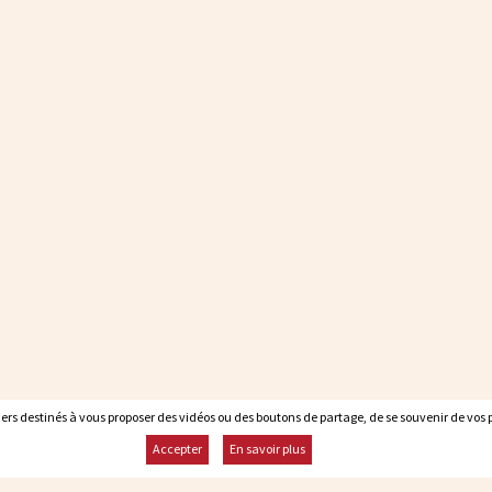
rs destinés à vous proposer des vidéos ou des boutons de partage, de se souvenir de vos pr
rs destinés à vous proposer des vidéos ou des boutons de partage, de se souvenir de vos pr
Accepter
Accepter
En savoir plus
En savoir plus