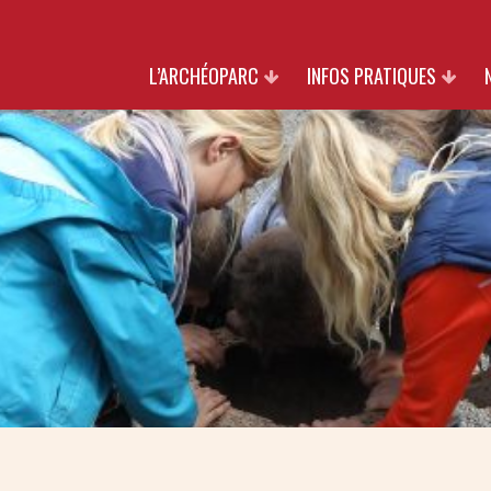
L’ARCHÉOPARC
INFOS PRATIQUES
PATRIMOINE
TARIFS
NATURE
HORAIRES & ACCÈS
CULTURE
INFOS GROUPES
PARTENAIRES
BOUTIQUE
SOUTIENS
NOUS REJOINDRE