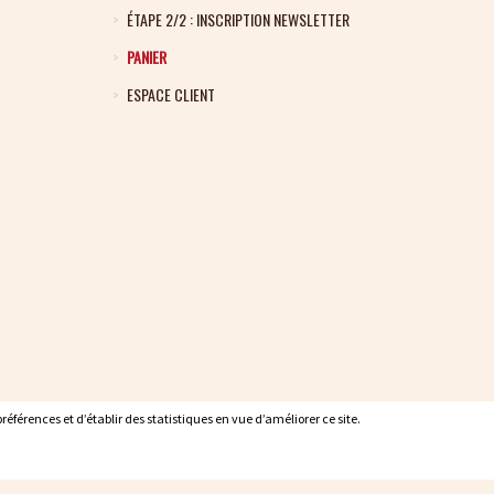
ÉTAPE 2/2 : INSCRIPTION NEWSLETTER
PANIER
ESPACE CLIENT
éférences et d’établir des statistiques en vue d’améliorer ce site.
éférences et d’établir des statistiques en vue d’améliorer ce site.