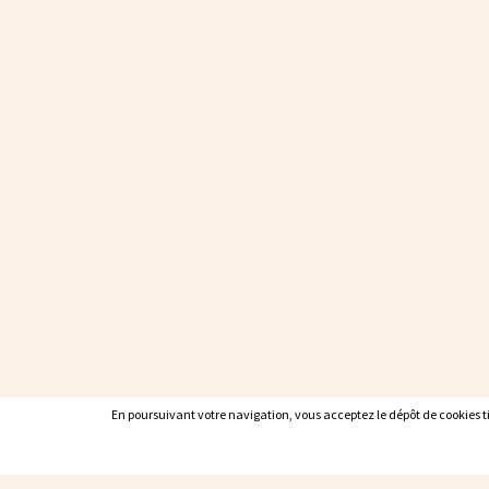
En poursuivant votre navigation, vous acceptez le dépôt de cookies tie
En poursuivant votre navigation, vous acceptez le dépôt de cookies tie