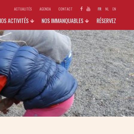
ACTUALITÉS
AGENDA
CONTACT
FR
NL
EN
NOS ACTIVITÉS
NOS IMMANQUABLES
RÉSERVEZ
ECOLES
1890 : LE CARNET SECRET DE
GODELAINE
INDIVIDUELS ET FAMILLES
EXPOSITIONS 2026
GROUPES (+15 PERS.)
GALERIES PHOTOS
GALLO-STAGES
AUTRES ACTIVITÉS