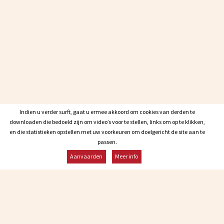
Indien u verder surft, gaat u ermee akkoord om cookies van derden te
Indien u verder surft, gaat u ermee akkoord om cookies van derden te
downloaden die bedoeld zijn om video’s voor te stellen, links om op te klikken,
downloaden die bedoeld zijn om video’s voor te stellen, links om op te klikken,
en die statistieken opstellen met uw voorkeuren om doelgericht de site aan te
en die statistieken opstellen met uw voorkeuren om doelgericht de site aan te
passen.
passen.
Aanvaarden
Aanvaarden
Meer info
Meer info
Onze
contactgegevens
Infos : +32 84 22 21 03