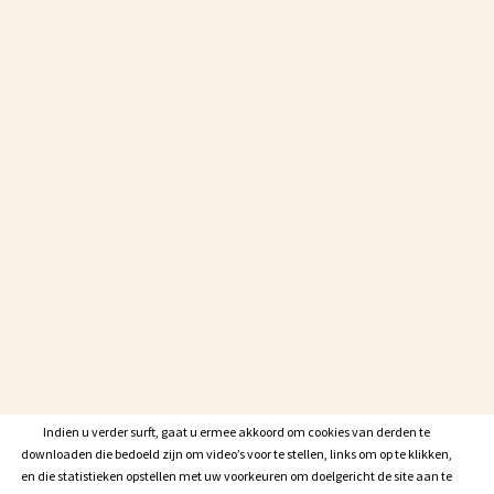
Indien u verder surft, gaat u ermee akkoord om cookies van derden te
Indien u verder surft, gaat u ermee akkoord om cookies van derden te
downloaden die bedoeld zijn om video’s voor te stellen, links om op te klikken,
downloaden die bedoeld zijn om video’s voor te stellen, links om op te klikken,
en die statistieken opstellen met uw voorkeuren om doelgericht de site aan te
en die statistieken opstellen met uw voorkeuren om doelgericht de site aan te