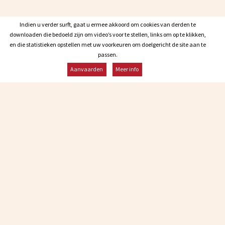
Indien u verder surft, gaat u ermee akkoord om cookies van derden te
Indien u verder surft, gaat u ermee akkoord om cookies van derden te
downloaden die bedoeld zijn om video’s voor te stellen, links om op te klikken,
downloaden die bedoeld zijn om video’s voor te stellen, links om op te klikken,
en die statistieken opstellen met uw voorkeuren om doelgericht de site aan te
en die statistieken opstellen met uw voorkeuren om doelgericht de site aan te
passen.
passen.
Aanvaarden
Aanvaarden
Meer info
Meer info
Onze
contactgegevens
Infos : +32 84 22 21 03
Reservatie : +32 84 22 29 94
malagne@malagne.be
Blijf op de hoogte
ABONNEREN